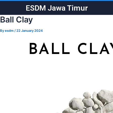
Skip
Post
ESDM Jawa Timur
to
navigation
content
Ball Clay
By
esdm
/
22 January 2024
BALL CLA