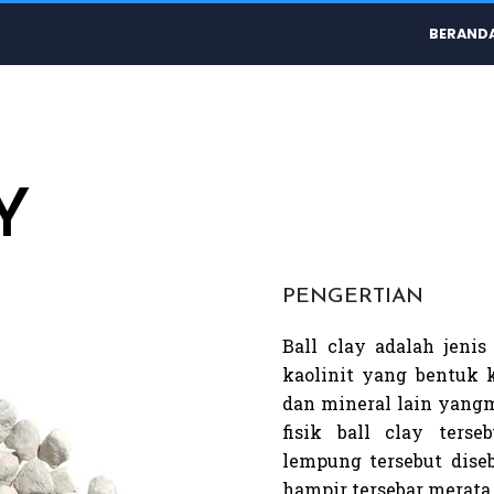
BERAND
Y
PENGERTIAN
Ball clay adalah jeni
kaolinit yang bentuk k
dan mineral lain yangm
fisik ball clay ters
lempung tersebut diseb
hampir tersebar merata 