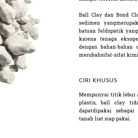
Ball Clay dan Bond Cl
sedimen yang
merupak
batuan feldspatik yan
k
arena tenaga eksoge
dengan bahan-bahan 
merubah
sifat-sifat kim
CIRI KHUSUS
Mempunyai titik lebur a
plastis, ball clay t
dapat
dipakai sebaga
tanah liat siap pakai.