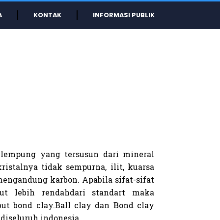
A
KONTAK
INFORMASI PUBLIK
s lempung yang tersusun dari mineral
ristalnya tidak sempurna, ilit, kuarsa
engandung karbon. Apabila sifat-sifat
ebut lebih rendahdari standart maka
ut bond clay.Ball clay dan Bond clay
diseluruh indonesia.