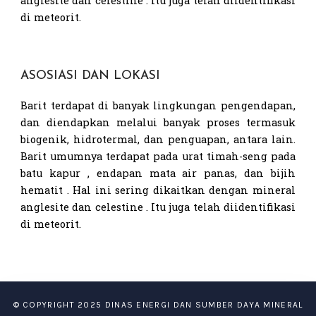
anglesite dan celestine . Itu juga telah diidentifikasi
di meteorit.
ASOSIASI DAN LOKASI
Barit terdapat di banyak lingkungan pengendapan,
dan diendapkan melalui banyak proses termasuk
biogenik, hidrotermal, dan penguapan, antara lain.
Barit umumnya terdapat pada urat timah-seng pada
batu kapur , endapan mata air panas, dan bijih
hematit . Hal ini sering dikaitkan dengan mineral
anglesite dan celestine . Itu juga telah diidentifikasi
di meteorit.
© COPYRIGHT 2025 DINAS ENERGI DAN SUMBER DAYA MINERAL