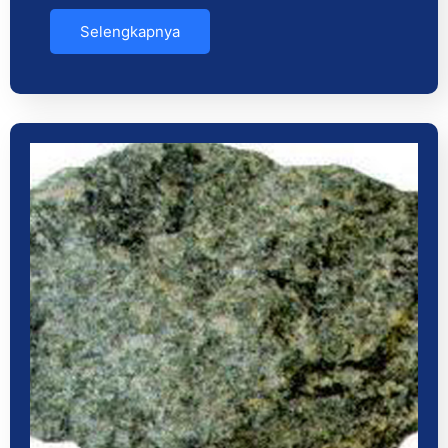
Selengkapnya