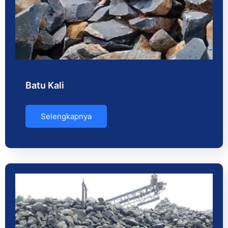
Batu Kali
Selengkapnya