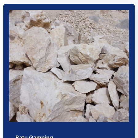
Batu Gamping