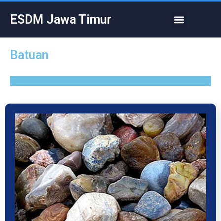
Skip
Menu
ESDM Jawa Timur
to
content
Batuan