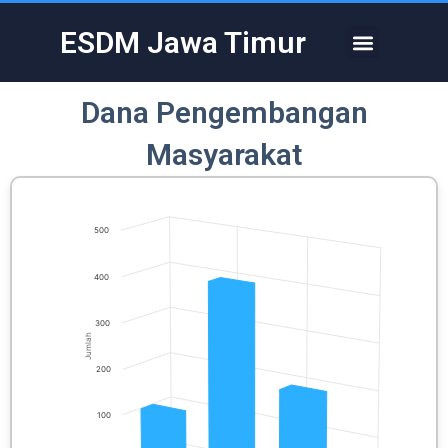
Skip
to
ESDM Jawa Timur
Menu
content
Dana Pengembangan
Masyarakat
500
400
300
Jumlah
200
100