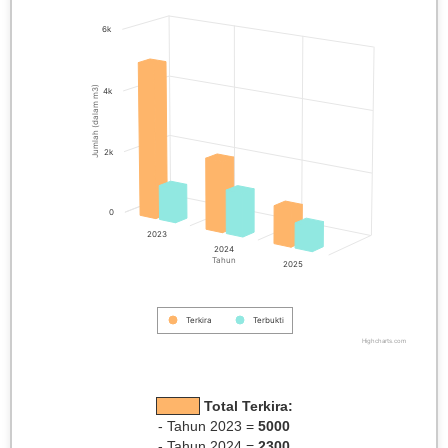
6k
Jumlah (dalam m3)
4k
2k
0
2023
2024
Tahun
2025
Terkira
Terbukti
Highcharts.com
Total Terkira:
- Tahun 2023 =
5000
- Tahun 2024 =
2300