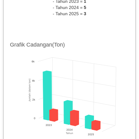
- Tahun 2023 =
1
- Tahun 2024 =
5
- Tahun 2025 =
3
Grafik Cadangan(Ton)
6k
Jumlah (dalam ton)
4k
2k
0
2023
2024
Tahun
2025