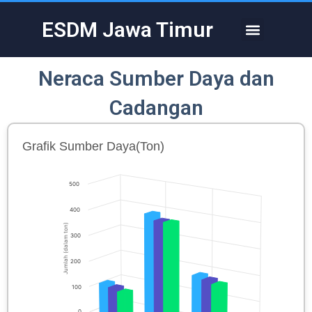
Skip
to
ESDM Jawa Timur
Menu
content
Neraca Sumber Daya dan
Cadangan
Grafik Sumber Daya(Ton)
500
400
Jumlah (dalam ton)
300
200
100
0