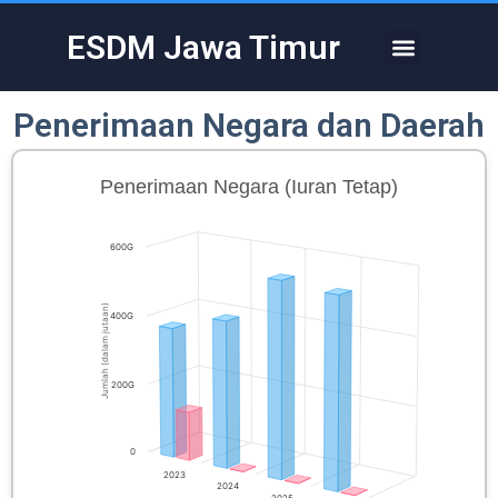
Skip
to
ESDM Jawa Timur
Menu
content
Penerimaan Negara dan Daerah
Penerimaan Negara (Iuran Tetap)
600G
Jumlah (dalam jutaan)
400G
200G
0
2023
2024
2025