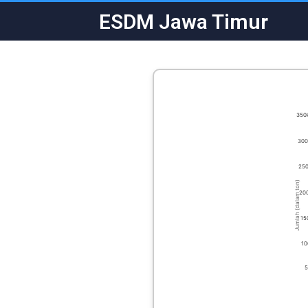
ESDM Jawa Timur
350
300
25
Jumlah (dalam ton)
20
15
10