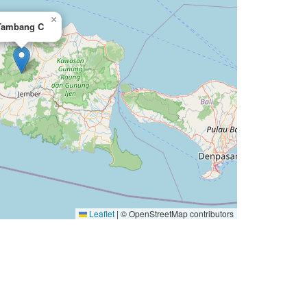
×
Tambang C
Leaflet
|
© OpenStreetMap contributors