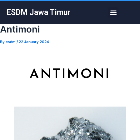
Skip
Post
Menu
ESDM Jawa Timur
to
navigation
content
Antimoni
By
esdm
/
22 January 2024
ANTIMONI