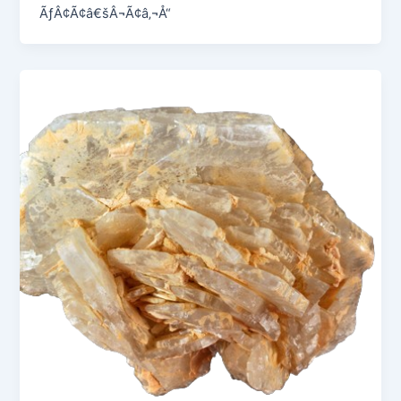
ÃƒÂ¢Ã¢â€šÂ¬Ã¢â‚¬Å“