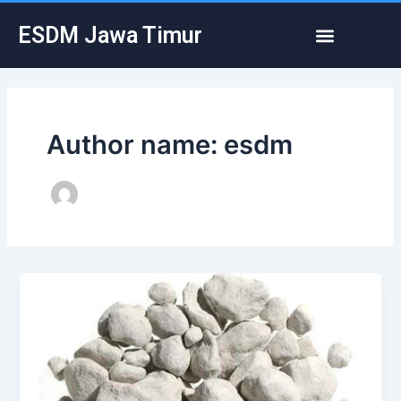
Skip
Post
Menu
ESDM Jawa Timur
to
pagination
content
Author name: esdm